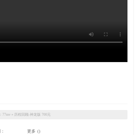
：
77mv
»
历程回顾-神龙版 700元
到：
更多
(
)