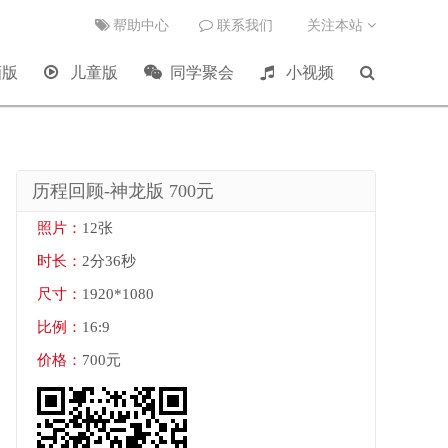
帮助中心
联系我们
关注本站
版
儿童版
同学聚会
小视频
历程回顾-神龙版 700元
照片：
12张
时长：
2分36秒
尺寸：
1920*1080
比例：
16:9
价格：
700元